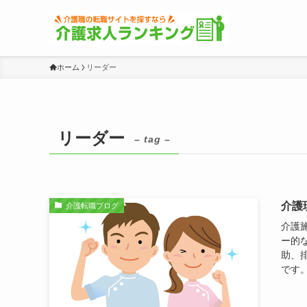
ホーム
リーダー
リーダー
– tag –
介護
介護転職ブログ
介護
ー的
助、
です。