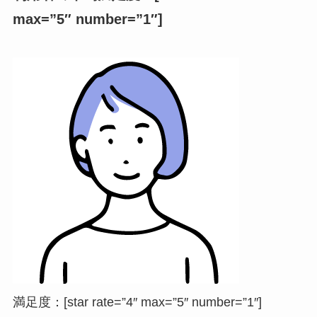
max=”5″ number=”1″]
満足度
：[star rate=”4″ max=”5″ number=”1″]