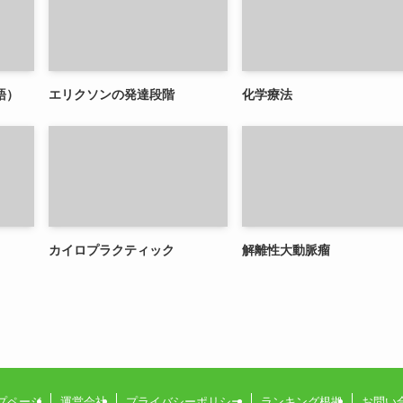
語）
エリクソンの発達段階
化学療法
カイロプラクティック
解離性大動脈瘤
プページ
運営会社
プライバシーポリシー
ランキング根拠
お問い